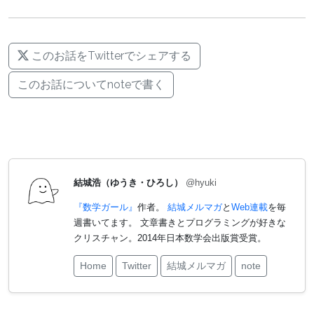
このお話をTwitterでシェアする
このお話についてnoteで書く
結城浩（ゆうき・ひろし）
@hyuki
『数学ガール』
作者。
結城メルマガ
と
Web連載
を毎
週書いてます。 文章書きとプログラミングが好きな
クリスチャン。2014年日本数学会出版賞受賞。
Home
Twitter
結城メルマガ
note