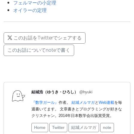
フェルマーの小定理
オイラーの定理
このお話をTwitterでシェアする
このお話についてnoteで書く
結城浩（ゆうき・ひろし）
@hyuki
『数学ガール』
作者。
結城メルマガ
と
Web連載
を毎
週書いてます。 文章書きとプログラミングが好きな
クリスチャン。2014年日本数学会出版賞受賞。
Home
Twitter
結城メルマガ
note