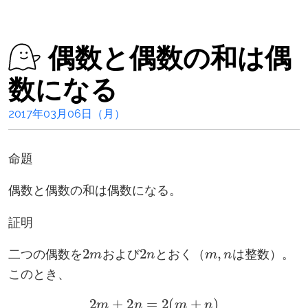
偶数と偶数の和は偶
数になる
2017年03月06日（月）
命題
偶数と偶数の和は偶数になる。
証明
2
m
2
n
m
,
n
二つの偶数を
および
とおく（
は整数）。
このとき、
2
m
+
2
n
=
2
(
m
+
n
)