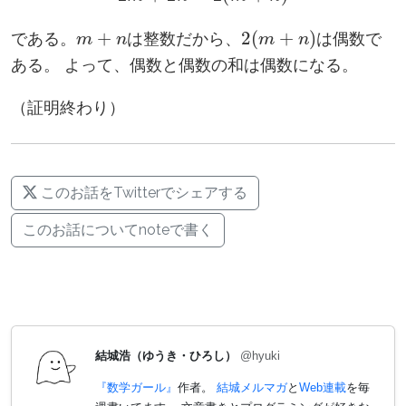
m
+
n
2
(
m
+
n
)
である。
は整数だから、
は偶数で
ある。 よって、偶数と偶数の和は偶数になる。
（証明終わり）
このお話をTwitterでシェアする
このお話についてnoteで書く
結城浩（ゆうき・ひろし）
@hyuki
『数学ガール』
作者。
結城メルマガ
と
Web連載
を毎